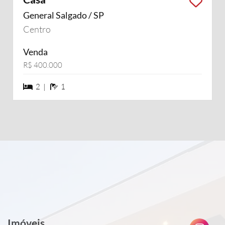
General Salgado / SP
Centro
Venda
R$ 400.000
2 dormiórios
1 banheiros
2 |
1
Imóveis