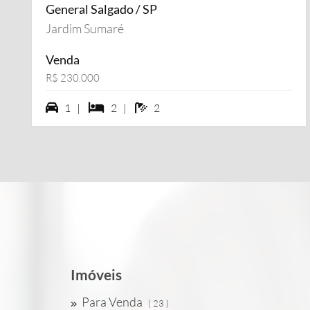
General Salgado / SP
Jardim Sumaré
Venda
R$ 230.000
1 vagas na garagem
2 dormiórios
2 banheiros
1 |
2 |
2
Imóveis
Para Venda
( 23 )