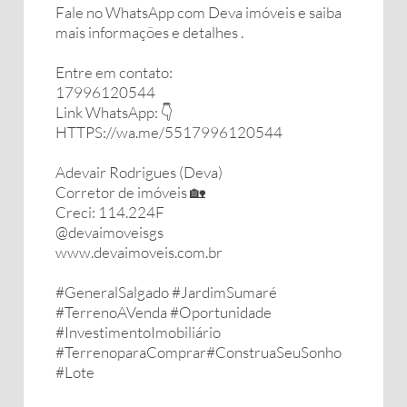
Fale no WhatsApp com Deva imóveis e saiba
mais informações e detalhes .
Entre em contato:
17996120544
Link WhatsApp: 👇
HTTPS://wa.me/5517996120544
Adevair Rodrigues (Deva)
Corretor de imóveis 🏡
Creci: 114.224F
@devaimoveisgs
www.devaimoveis.com.br
#GeneralSalgado #JardimSumaré
#TerrenoAVenda #Oportunidade
#InvestimentoImobiliário
#TerrenoparaComprar#ConstruaSeuSonho
#Lote