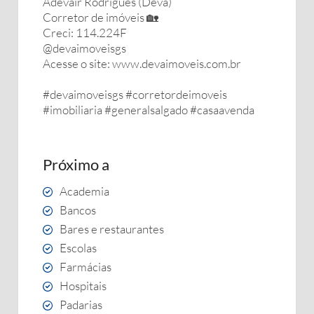
Adevair Rodrigues (Deva)
Corretor de imóveis 🏡
Creci: 114.224F
@devaimoveisgs
Acesse o site: www.devaimoveis.com.br
#devaimoveisgs #corretordeimoveis
#imobiliaria #generalsalgado #casaavenda
Próximo a
Academia
Bancos
Bares e restaurantes
Escolas
Farmácias
Hospitais
Padarias