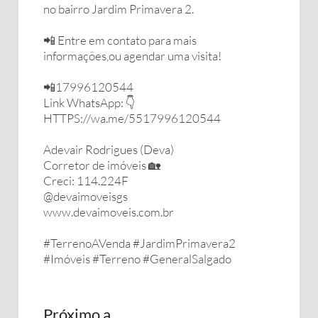
no bairro Jardim Primavera 2.
📲 Entre em contato para mais
informações,ou agendar uma visita!
📲17996120544
Link WhatsApp: 👇
HTTPS://wa.me/5517996120544
Adevair Rodrigues (Deva)
Corretor de imóveis 🏡
Creci: 114.224F
@devaimoveisgs
www.devaimoveis.com.br
#TerrenoAVenda #JardimPrimavera2
#Imóveis #Terreno #GeneralSalgado
Próximo a